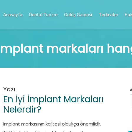
Anasayfa
Dental Turizm
Gülüş Galerisi
Tedaviler
Hak
 implant markaları hang
Yazı
En İyi İmplant Markaları
Nelerdir?
implant markasının kalitesi oldukça önemlidir.