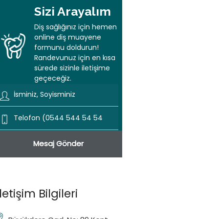
Sizi Arayalım
Diş sağlığınız için hemen
online diş muayene
formunu doldurun!
Randevunuz için en kısa
sürede sizinle iletişime
geçeceğiz.
İletişim Bilgileri