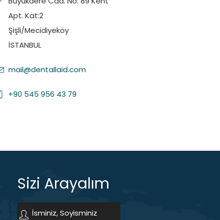
Büyükdere Cad. No: 89 Kent
Apt. Kat:2
Şişli/Mecidiyeköy
İSTANBUL
mail@dentallaid.com
+90 545 956 43 79
Sizi Arayalım