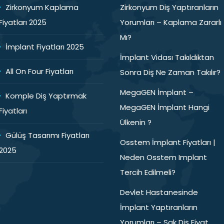
Zirkonyum Kaplama
Zirkonyum Diş Yaptıranların
Fiyatları 2025
Yorumları – Kaplama Zararlı
Mı?
İmplant Fiyatları 2025
İmplant Vidası Takıldıktan
All On Four Fiyatları
Sonra Diş Ne Zaman Takılır?
MegaGEN İmplant –
Komple Diş Yaptırmak
MegaGEN İmplant Hangi
Fiyatları
Ülkenin ?
Gülüş Tasarımı Fiyatları
Osstem İmplant Fiyatları |
2025
Neden Osstem Implant
Tercih Edilmeli?
Devlet Hastanesinde
İmplant Yaptıranların
Yorumları – Sgk Diş Fiyat