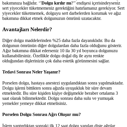
bakımınıza bağlıdır. ‘’
Dolgu kırılır mı
?’’ endişesi içerisindeyseniz
sert yiyecekler tüketmemeniz gerektiğini hatırlamanız gerekiyor. Sert
yiyecekler tüketmemek, dolguyu sert darbelerden korumak ve ağız
bakımına dikkat etmek dolgunuzun ömrünü uzatacaktır.
Avantajları Nelerdir?
Diğer dolgu maddelerinden %25 daha fazla dayanıklıdır. Bu da
dolgunun ömrünün diğer dolgulardan daha fazla olduğunu gösterir.
Ağız bakımına dikkat ederseniz 10 ila 30 yıl boyunca dolgunuzu
kullanabilirsiniz. Özellikle dolgu doğal diş ile aynı renkte
olduğundan dişlerinizin çok daha estetik görünmesini sağlar.
Tedavi Sonrası Neler Yaşanır?
Porselen dolgu, hastaya anestezi uygulandıktan sonra yapılmaktadır.
Dolgu işlemi bittikten sonra ağızda uyuşukluk bir süre devam
etmektedir. Bu süre kişiden kişiye değişmekle beraber ortalama 3
saat olarak bilinmektedir. Dolgu sonrası daha sulu ve yumuşak
yemekler yemeye dikkat etmelisiniz.
Porselen Dolgu Sonrası Ağrı Oluşur mu?
İşlem yaptırdıktan sonraki ilk 12 saat dolgu yapılan dişte ağrılar