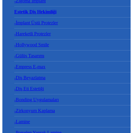
-Zigoma İmplant
Estetik Diş Hekimliği
-İmplant Üstü Protezler
-Hareketli Protezler
-Hollywood Smile
-Gülüş Tasarımı
-Empress E-max
-Diş Beyazlatma
-Diş Eti Estetiği
-Bonding Uygulamaları
-Zirkonyum Kaplama
-Lamine
-Porselen Yaprak Lamine