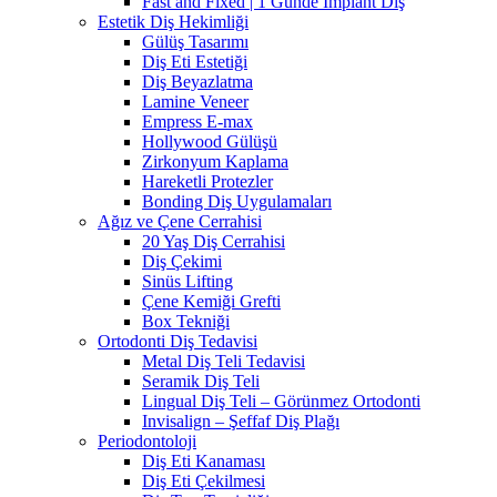
Fast and Fixed | 1 Günde Implant Diş
Estetik Diş Hekimliği
Gülüş Tasarımı
Diş Eti Estetiği
Diş Beyazlatma
Lamine Veneer
Empress E-max
Hollywood Gülüşü
Zirkonyum Kaplama
Hareketli Protezler
Bonding Diş Uygulamaları
Ağız ve Çene Cerrahisi
20 Yaş Diş Cerrahisi
Diş Çekimi
Sinüs Lifting
Çene Kemiği Grefti
Box Tekniği
Ortodonti Diş Tedavisi
Metal Diş Teli Tedavisi
Seramik Diş Teli
Lingual Diş Teli – Görünmez Ortodonti
Invisalign – Şeffaf Diş Plağı
Periodontoloji
Diş Eti Kanaması
Diş Eti Çekilmesi