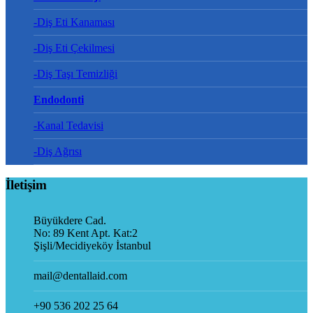
-Diş Eti Kanaması
-Diş Eti Çekilmesi
-Diş Taşı Temizliği
Endodonti
-Kanal Tedavisi
-Diş Ağrısı
İletişim
Büyükdere Cad.
No: 89 Kent Apt. Kat:2
Şişli/Mecidiyeköy İstanbul
mail@dentallaid.com
+90 536 202 25 64