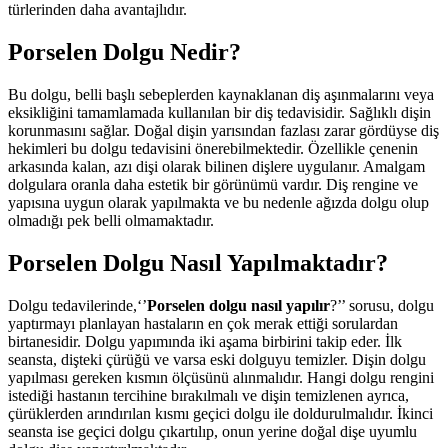
türlerinden daha avantajlıdır.
Porselen Dolgu Nedir?
Bu dolgu, belli başlı sebeplerden kaynaklanan diş aşınmalarını veya
eksikliğini tamamlamada kullanılan bir diş tedavisidir. Sağlıklı dişin
korunmasını sağlar. Doğal dişin yarısından fazlası zarar gördüyse diş
hekimleri bu dolgu tedavisini önerebilmektedir. Özellikle çenenin
arkasında kalan, azı dişi olarak bilinen dişlere uygulanır. Amalgam
dolgulara oranla daha estetik bir görünümü vardır. Diş rengine ve
yapısına uygun olarak yapılmakta ve bu nedenle ağızda dolgu olup
olmadığı pek belli olmamaktadır.
Porselen Dolgu Nasıl Yapılmaktadır?
Dolgu tedavilerinde,‘’
Porselen dolgu nasıl yapılır
?’’ sorusu, dolgu
yaptırmayı planlayan hastaların en çok merak ettiği sorulardan
birtanesidir. Dolgu yapımında iki aşama birbirini takip eder. İlk
seansta, dişteki çürüğü ve varsa eski dolguyu temizler. Dişin dolgu
yapılması gereken kısmın ölçüsünü alınmalıdır. Hangi dolgu rengini
istediği hastanın tercihine bırakılmalı ve dişin temizlenen ayrıca,
çürüklerden arındırılan kısmı geçici dolgu ile doldurulmalıdır. İkinci
seansta ise geçici dolgu çıkartılıp, onun yerine doğal dişe uyumlu