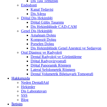
Diş Taşı Temizliği
Endodonti
Kanal Tedavisi
Diş Ağrısı
Dijital Diş Hekimliği
Dijital Gülüş Tasarımı
Diş Hekimliğinde CAD-CAM
Genel Diş Hekimliği
Amalgam Dolgu
Kompozit Dolgu
Porselen Dolgu
Diş Hekimliğinde Genel Anestezi ve Sedasyon
Oral Diagnoz ve Radyoloji
Dental Radyoloji ve Görüntüleme
Dijital Radyovizyografi
Dijital Panoramik Röntgen
Lateral Sefolometrik Röntgen
Dental Volumetrik Bilgisayarlı Tomografi
Hakkımızda
Neden DentallAid
Hekimler
Diş Laboratuvarı
SSS
Blog
İletişim