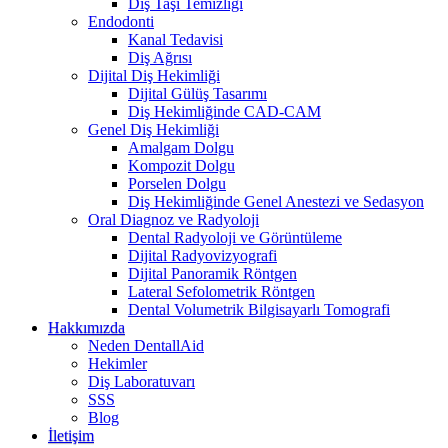
Diş Taşı Temizliği
Endodonti
Kanal Tedavisi
Diş Ağrısı
Dijital Diş Hekimliği
Dijital Gülüş Tasarımı
Diş Hekimliğinde CAD-CAM
Genel Diş Hekimliği
Amalgam Dolgu
Kompozit Dolgu
Porselen Dolgu
Diş Hekimliğinde Genel Anestezi ve Sedasyon
Oral Diagnoz ve Radyoloji
Dental Radyoloji ve Görüntüleme
Dijital Radyovizyografi
Dijital Panoramik Röntgen
Lateral Sefolometrik Röntgen
Dental Volumetrik Bilgisayarlı Tomografi
Hakkımızda
Neden DentallAid
Hekimler
Diş Laboratuvarı
SSS
Blog
İletişim