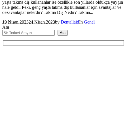
yaşta takma diş kullananlar ise özellikle son yıllarda oldukça yaygın
hale geldi. Peki, genç yaşta takma diş kullananlar için avantajlar ve
dezavantajlar nelerdir? Takma Diş Nedir? Takma...
19 Nisan 2023
24 Nisan 2023
by
Dentallaid
In
Genel
Ara
Ara
Sizi Arayalım
Diş sağlığınız için hemen online diş muayene formunu doldurun!