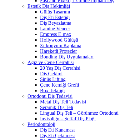
Fast and Fixed | 1 Günde Implant Diş
Estetik Diş Hekimliği
Gülüş Tasarımı
Diş Eti Estetiği
Diş Beyazlatma
Lamine Veneer
Empress E-max
Hollywood Gülüşü
Zirkonyum Kaplama
Hareketli Protezler
Bonding Diş Uygulamaları
Ağız ve Çene Cerrahisi
20 Yaş Diş Cerrahisi
Diş Çekimi
Sinüs Lifting
Çene Kemiği Grefti
Box Tekniği
Ortodonti Diş Tedavisi
Metal Diş Teli Tedavisi
Seramik Diş Teli
Lingual Diş Teli – Görünmez Ortodonti
Invisalign – Şeffaf Diş Plağı
Periodontoloji
Diş Eti Kanaması
Diş Eti Çekilmesi