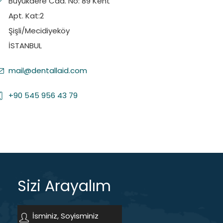
Büyükdere Cad. No: 89 Kent
Apt. Kat:2
Şişli/Mecidiyeköy
İSTANBUL
mail@dentallaid.com
+90 545 956 43 79
Sizi Arayalım