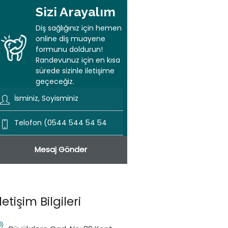
Sizi Arayalım
Diş sağlığınız için hemen
online diş muayene
formunu doldurun!
Randevunuz için en kısa
sürede sizinle iletişime
geçeceğiz.
İletişim Bilgileri