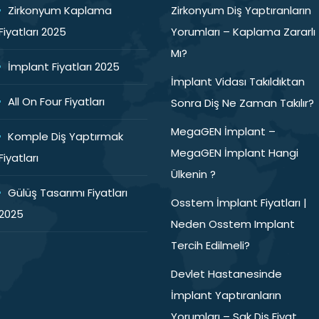
Zirkonyum Kaplama
Zirkonyum Diş Yaptıranların
Fiyatları 2025
Yorumları – Kaplama Zararlı
Mı?
İmplant Fiyatları 2025
İmplant Vidası Takıldıktan
All On Four Fiyatları
Sonra Diş Ne Zaman Takılır?
MegaGEN İmplant –
Komple Diş Yaptırmak
MegaGEN İmplant Hangi
Fiyatları
Ülkenin ?
Gülüş Tasarımı Fiyatları
Osstem İmplant Fiyatları |
2025
Neden Osstem Implant
Tercih Edilmeli?
Devlet Hastanesinde
İmplant Yaptıranların
Yorumları – Sgk Diş Fiyat